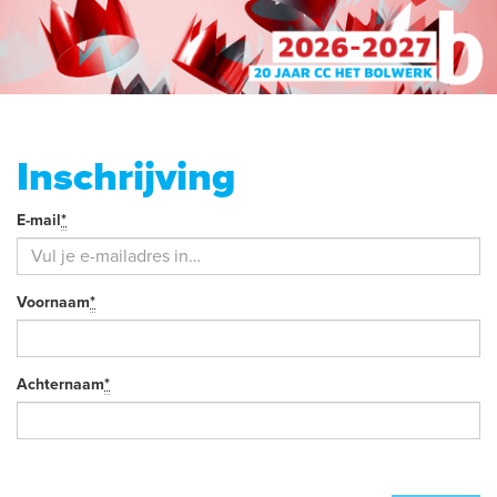
Inschrijving
Je
E-mail
*
Verplicht
e-
veld
mail
Je
Voornaam
*
Verplicht
naam
veld
Achternaam
*
Verplicht
veld
Verdere