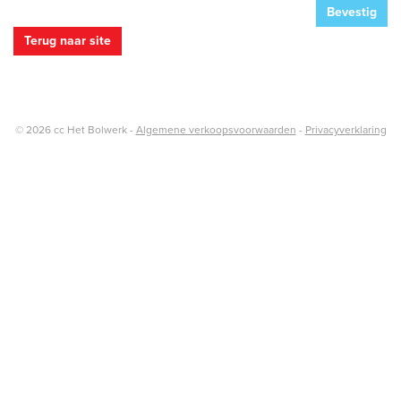
gegevens
Bevestig
Terug naar site
© 2026 cc Het Bolwerk -
Algemene verkoopsvoorwaarden
-
Privacyverklaring