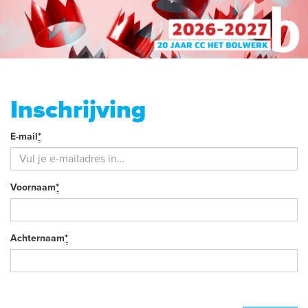
Inschrijving
Je
E-mail
*
Verplicht
e-
veld
mail
Je
Voornaam
*
Verplicht
naam
veld
Achternaam
*
Verplicht
veld
Verdere