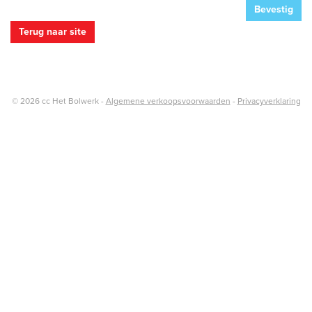
gegevens
Bevestig
Terug naar site
© 2026 cc Het Bolwerk -
Algemene verkoopsvoorwaarden
-
Privacyverklaring