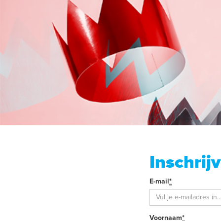
Inschrij
Je
E-mail
*
Verplicht
e-
veld
mail
Je
Voornaam
*