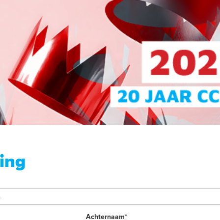
ving
Achternaam
*