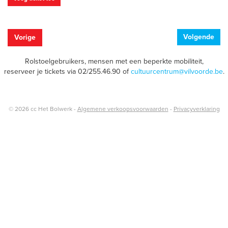
Volgende
Vorige
Rolstoelgebruikers, mensen met een beperkte mobiliteit,
reserveer je tickets via 02/255.46.90 of
cultuurcentrum@vilvoorde.be
.
© 2026 cc Het Bolwerk -
Algemene verkoopsvoorwaarden
-
Privacyverklaring