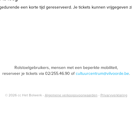
gedurende een korte tijd gereserveerd. Je tickets kunnen vrijgegeven zijn
Rolstoelgebruikers, mensen met een beperkte mobiliteit,
reserveer je tickets via 02/255.46.90 of
cultuurcentrum@vilvoorde.be
.
© 2026 cc Het Bolwerk -
Algemene verkoopsvoorwaarden
-
Privacyverklaring