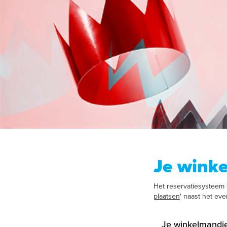
Je wink
Het reservatiesysteem s
plaatsen
' naast het ev
Je winkelmandje