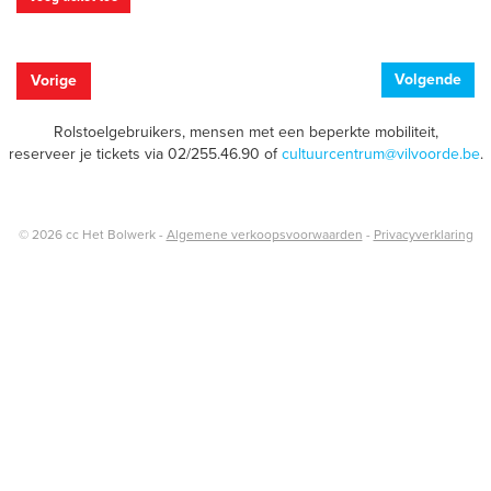
Volgende
Vorige
Rolstoelgebruikers, mensen met een beperkte mobiliteit,
reserveer je tickets via 02/255.46.90 of
cultuurcentrum@vilvoorde.be
.
© 2026 cc Het Bolwerk -
Algemene verkoopsvoorwaarden
-
Privacyverklaring