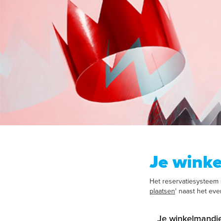
Je wink
Het reservatiesysteem s
plaatsen
' naast het ev
Je winkelmandje