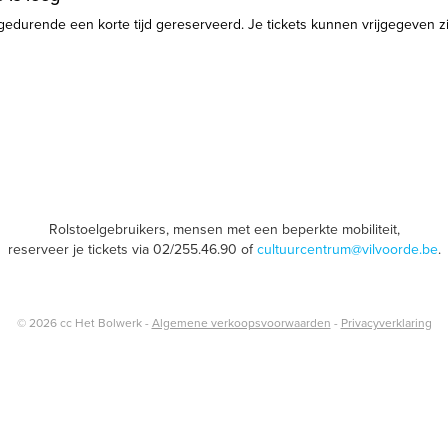
gedurende een korte tijd gereserveerd. Je tickets kunnen vrijgegeven zijn
Rolstoelgebruikers, mensen met een beperkte mobiliteit,
reserveer je tickets via 02/255.46.90 of
cultuurcentrum@vilvoorde.be
.
© 2026 cc Het Bolwerk -
Algemene verkoopsvoorwaarden
-
Privacyverklaring