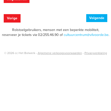
Volgende
Vorige
Rolstoelgebruikers, mensen met een beperkte mobiliteit,
reserveer je tickets via 02/255.46.90 of
cultuurcentrum@vilvoorde.be
.
© 2026 cc Het Bolwerk -
Algemene verkoopsvoorwaarden
-
Privacyverklaring