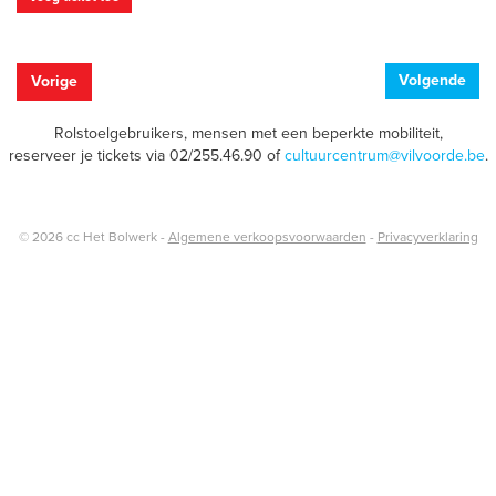
Volgende
Vorige
Rolstoelgebruikers, mensen met een beperkte mobiliteit,
reserveer je tickets via 02/255.46.90 of
cultuurcentrum@vilvoorde.be
.
© 2026 cc Het Bolwerk -
Algemene verkoopsvoorwaarden
-
Privacyverklaring