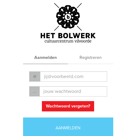
Aanmelden
Registreren
© 2026 cc Het Bolwerk -
Algemene verkoopsvoorwaarden
-
Privacyverklaring
@
...
Wachtwoord vergeten?
AANMELDEN