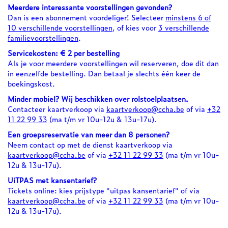
Meerdere interessante voorstellingen gevonden?
Dan is een abonnement voordeliger! Selecteer
minstens 6 of
10 verschillende voorstellingen
, of kies voor
3 verschillende
familievoorstellingen
.
Servicekosten: € 2 per bestelling
Als je voor meerdere voorstellingen wil reserveren, doe dit dan
in eenzelfde bestelling. Dan betaal je slechts één keer de
boekingskost.
Minder mobiel? Wij beschikken over rolstoelplaatsen.
Contacteer kaartverkoop via
kaartverkoop@ccha.be
of via
+32
11 22 99 33
(ma t/m vr 10u-12u & 13u-17u).
Een groepsreservatie van meer dan 8 personen?
Neem contact op met de dienst kaartverkoop via
kaartverkoop@ccha.be
of via
+32 11 22 99 33
(ma t/m vr 10u-
12u & 13u-17u).
UiTPAS met kansentarief?
Tickets online: kies prijstype "uitpas kansentarief" of via
kaartverkoop@ccha.be
of via
+32 11 22 99 33
(ma t/m vr 10u-
12u & 13u-17u).