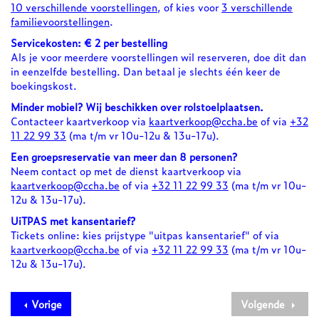
10 verschillende voorstellingen
, of kies voor
3 verschillende
familievoorstellingen
.
Servicekosten: € 2 per bestelling
Als je voor meerdere voorstellingen wil reserveren, doe dit dan
in eenzelfde bestelling. Dan betaal je slechts één keer de
boekingskost.
Minder mobiel? Wij beschikken over rolstoelplaatsen.
Contacteer kaartverkoop via
kaartverkoop@ccha.be
of via
+32
11 22 99 33
(ma t/m vr 10u-12u & 13u-17u).
Een groepsreservatie van meer dan 8 personen?
Neem contact op met de dienst kaartverkoop via
kaartverkoop@ccha.be
of via
+32 11 22 99 33
(ma t/m vr 10u-
12u & 13u-17u).
UiTPAS met kansentarief?
Tickets online: kies prijstype "uitpas kansentarief" of via
kaartverkoop@ccha.be
of via
+32 11 22 99 33
(ma t/m vr 10u-
12u & 13u-17u).
Vorige
Volgende