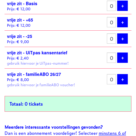
vrije zit - Basis
tickets
Voeg 
+
Prijs: € 12,00
vrije zit - +65
Voeg 
+
Prijs: € 12,00
vrije zit - -25
Voeg 
+
Prijs: € 9,00
vrije zit - UiTpas kansentarief
Voeg 
+
Prijs: € 2,40
gebruik hiervoor je UiTpas-nummer!
vrije zit - familieABO 26/27
Voeg 
+
Prijs: € 8,00
gebruik hiervoor je familieABO voucher!
Totaal: 0 tickets
Meerdere interessante voorstellingen gevonden?
Dan is een abonnement voordeliger! Selecteer
minstens 6 of