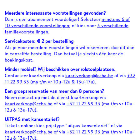
Meerdere interessante voorstellingen gevonden?
Dan is een abonnement voordeliger! Selecteer
minstens 6 of
10 verschillende voorstellingen
, of kies voor
3 verschillende
familievoorstellingen
.
Servicekosten: € 2 per bestelling
Als je voor meerdere voorstellingen wil reserveren, doe dit dan
in eenzelfde bestelling. Dan betaal je slechts één keer de
boekingskost.
Minder mobiel? Wij beschikken over rolstoelplaatsen.
Contacteer kaartverkoop via
kaartverkoop@ccha.be
of via
+32
11 22 99 33
(ma t/m vr 10u-12u & 13u-17u).
Een groepsreservatie van meer dan 8 personen?
Neem contact op met de dienst kaartverkoop via
kaartverkoop@ccha.be
of via
+32 11 22 99 33
(ma t/m vr 10u-
12u & 13u-17u).
UiTPAS met kansentarief?
Tickets online: kies prijstype "uitpas kansentarief" of via
kaartverkoop@ccha.be
of via
+32 11 22 99 33
(ma t/m vr 10u-
12u & 13u-17u).