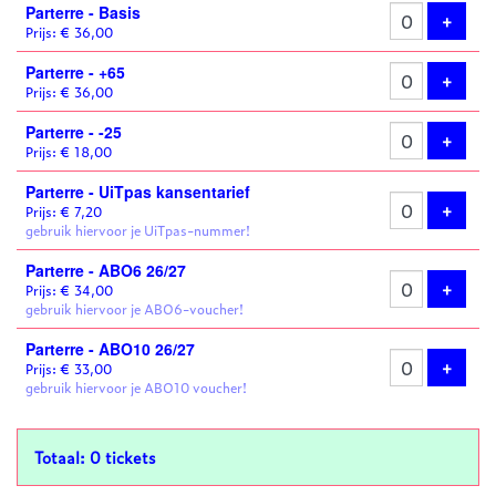
Parterre - Basis
tickets
Voeg 
+
Prijs: € 36,00
Parterre - +65
Voeg 
+
Prijs: € 36,00
Parterre - -25
Voeg 
+
Prijs: € 18,00
Parterre - UiTpas kansentarief
Voeg 
+
Prijs: € 7,20
gebruik hiervoor je UiTpas-nummer!
Parterre - ABO6 26/27
Voeg 
+
Prijs: € 34,00
gebruik hiervoor je ABO6-voucher!
Parterre - ABO10 26/27
Voeg 
+
Prijs: € 33,00
gebruik hiervoor je ABO10 voucher!
Totaal: 0 tickets