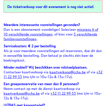
De ticketverkoop voor dit evenement is nog niet actief.
Meerdere interessante voorstellingen gevonden?
Dan is een abonnement voordeliger! Selecteer
minstens 6 of
10 verschillende voorstellingen
, of kies voor
3 verschillende
familievoorstellingen
.
Servicekosten: € 2 per bestelling
Als je voor meerdere voorstellingen wil reserveren, doe dit dan
in eenzelfde bestelling. Dan betaal je slechts één keer de
boekingskost.
Minder mobiel? Wij beschikken over rolstoelplaatsen.
Contacteer kaartverkoop via
kaartverkoop@ccha.be
of via
+32
11 22 99 33
(ma t/m vr 10u-12u & 13u-17u).
Een groepsreservatie van meer dan 8 personen?
Neem contact op met de dienst kaartverkoop via
kaartverkoop@ccha.be
of via
+32 11 22 99 33
(ma t/m vr 10u-
12u & 13u-17u).
UiTPAS met kansentarief?