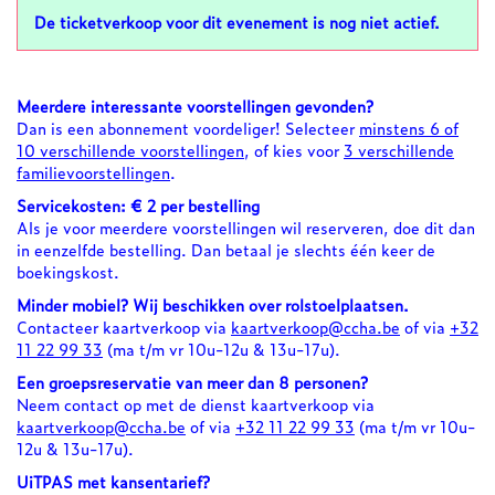
De ticketverkoop voor dit evenement is nog niet actief.
Meerdere interessante voorstellingen gevonden?
Dan is een abonnement voordeliger! Selecteer
minstens 6 of
10 verschillende voorstellingen
, of kies voor
3 verschillende
familievoorstellingen
.
Servicekosten: € 2 per bestelling
Als je voor meerdere voorstellingen wil reserveren, doe dit dan
in eenzelfde bestelling. Dan betaal je slechts één keer de
boekingskost.
Minder mobiel? Wij beschikken over rolstoelplaatsen.
Contacteer kaartverkoop via
kaartverkoop@ccha.be
of via
+32
11 22 99 33
(ma t/m vr 10u-12u & 13u-17u).
Een groepsreservatie van meer dan 8 personen?
Neem contact op met de dienst kaartverkoop via
kaartverkoop@ccha.be
of via
+32 11 22 99 33
(ma t/m vr 10u-
12u & 13u-17u).
UiTPAS met kansentarief?