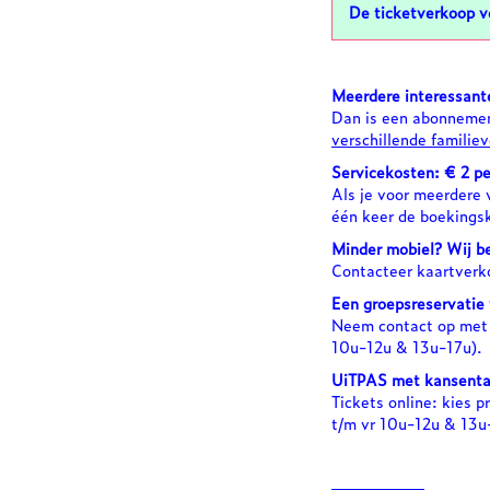
De ticketverkoop vo
Meerdere interessant
Dan is een abonnemen
verschillende familiev
Servicekosten: € 2 pe
Als je voor meerdere v
één keer de boekings
Minder mobiel? Wij be
Contacteer kaartverk
Een groepsreservatie
Neem contact op met 
10u-12u & 13u-17u).
UiTPAS met kansenta
Tickets online: kies p
t/m vr 10u-12u & 13u