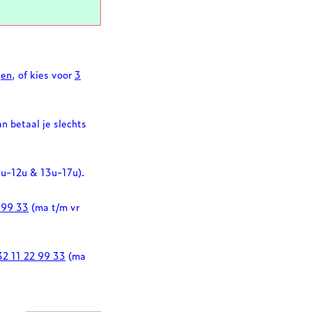
gen
, of kies voor
3
an betaal je slechts
0u-12u & 13u-17u).
 99 33
(ma t/m vr
32 11 22 99 33
(ma