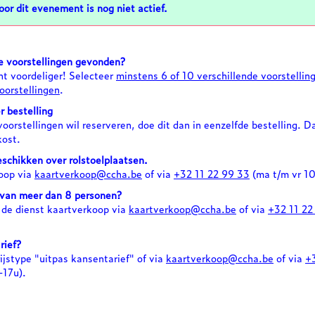
or dit evenement is nog niet actief.
e voorstellingen gevonden?
t voordeliger! Selecteer
minstens 6 of 10 verschillende voorstellin
oorstellingen
.
r bestelling
oorstellingen wil reserveren, doe dit dan in eenzelfde bestelling. D
kost.
schikken over rolstoelplaatsen.
oop via
kaartverkoop@ccha.be
of via
+32 11 22 99 33
(ma t/m vr 1
 van meer dan 8 personen?
de dienst kaartverkoop via
kaartverkoop@ccha.be
of via
+32 11 22
rief?
rijstype "uitpas kansentarief" of via
kaartverkoop@ccha.be
of via
+
-17u).