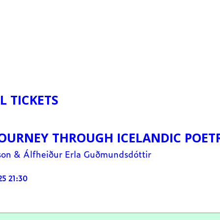
L TICKETS
 JOURNEY THROUGH ICELANDIC POET
son & Álfheiður Erla Guðmundsdóttir
025 21:30