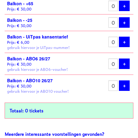
Balkon - +65
Voeg 
+
Prijs: € 30,00
Balkon - -25
Voeg 
+
Prijs: € 30,00
Balkon - UiTpas kansentarief
Voeg 
+
Prijs: € 6,00
gebruik hiervoor je UiTpas-nummer!
Balkon - ABO6 26/27
Voeg 
+
Prijs: € 30,00
gebruik hiervoor je ABO6-voucher!
Balkon - ABO10 26/27
Voeg 
+
Prijs: € 30,00
gebruik hiervoor je ABO10 voucher!
Totaal: 0 tickets
Meerdere interessante voorstellingen gevonden?