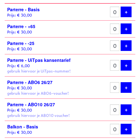
Aantal
Parterre - Basis
tickets
Voeg 
+
Prijs: € 30,00
Parterre - +65
Voeg 
+
Prijs: € 30,00
Parterre - -25
Voeg 
+
Prijs: € 30,00
Parterre - UiTpas kansentarief
Voeg 
+
Prijs: € 6,00
gebruik hiervoor je UiTpas-nummer!
Parterre - ABO6 26/27
Voeg 
+
Prijs: € 30,00
gebruik hiervoor je ABO6-voucher!
Parterre - ABO10 26/27
Voeg 
+
Prijs: € 30,00
gebruik hiervoor je ABO10 voucher!
Balkon - Basis
Voeg 
+
Prijs: € 30,00