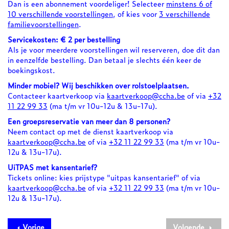
Dan is een abonnement voordeliger! Selecteer
minstens 6 of
10 verschillende voorstellingen
, of kies voor
3 verschillende
familievoorstellingen
.
Servicekosten: € 2 per bestelling
Als je voor meerdere voorstellingen wil reserveren, doe dit dan
in eenzelfde bestelling. Dan betaal je slechts één keer de
boekingskost.
Minder mobiel? Wij beschikken over rolstoelplaatsen.
Contacteer kaartverkoop via
kaartverkoop@ccha.be
of via
+32
11 22 99 33
(ma t/m vr 10u-12u & 13u-17u).
Een groepsreservatie van meer dan 8 personen?
Neem contact op met de dienst kaartverkoop via
kaartverkoop@ccha.be
of via
+32 11 22 99 33
(ma t/m vr 10u-
12u & 13u-17u).
UiTPAS met kansentarief?
Tickets online: kies prijstype "uitpas kansentarief" of via
kaartverkoop@ccha.be
of via
+32 11 22 99 33
(ma t/m vr 10u-
12u & 13u-17u).
Vorige
Volgende