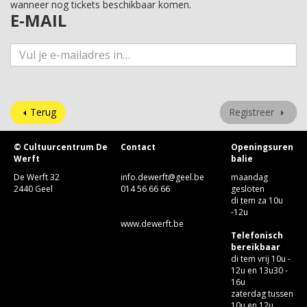
wanneer nog tickets beschikbaar komen.
E-MAIL
Terug
Registreer
© Cultuurcentrum De
Contact
Openingsuren
Werft
balie
De Werft 32
info.dewerft@geel.be
maandag
2440 Geel
014 56 66 66
gesloten
di tem za 10u
-12u
www.dewerft.be
Telefonisch
bereikbaar
di tem vrij 10u -
12u en 13u30 -
16u
zaterdag tussen
10u en 12u