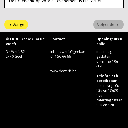
De ticketverkoop voor dit evenement is niet actief.
Vorige
Volgende
© Cultuurcentrum De
Contact
Openingsuren
Werft
balie
De Werft 32
info.dewerft@geel.be
maandag
2440 Geel
014 56 66 66
gesloten
di tem za 10u
-12u
www.dewerft.be
Telefonisch
bereikbaar
di tem vrij 10u -
12u en 13u30 -
16u
zaterdag tussen
10u en 12u