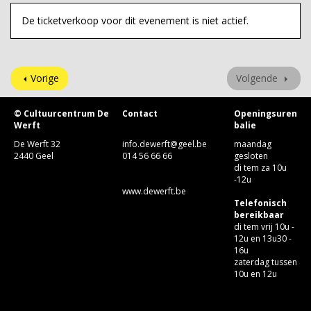
De ticketverkoop voor dit evenement is niet actief.
Vorige
Volgende
© Cultuurcentrum De
Contact
Openingsuren
Werft
balie
De Werft 32
info.dewerft@geel.be
maandag
2440 Geel
014 56 66 66
gesloten
di tem za 10u
-12u
www.dewerft.be
Telefonisch
bereikbaar
di tem vrij 10u -
12u en 13u30 -
16u
zaterdag tussen
10u en 12u