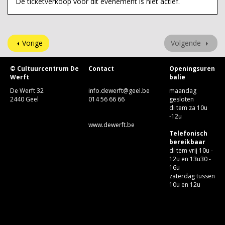
De ticketverkoop voor dit evenement is niet actief.
Vorige
Volgende
© Cultuurcentrum De
Contact
Openingsuren
Werft
balie
De Werft 32
info.dewerft@geel.be
maandag
2440 Geel
014 56 66 66
gesloten
di tem za 10u
-12u
www.dewerft.be
Telefonisch
bereikbaar
di tem vrij 10u -
12u en 13u30 -
16u
zaterdag tussen
10u en 12u