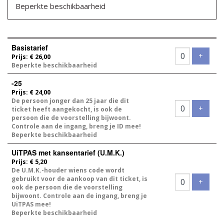
Beperkte beschikbaarheid
Aantal
Basistarief
tickets
Voeg t
+
Prijs: € 26,00
Beperkte beschikbaarheid
-25
Prijs: € 24,00
De persoon jonger dan 25 jaar die dit
Voeg t
+
ticket heeft aangekocht, is ook de
persoon die de voorstelling bijwoont.
Controle aan de ingang, breng je ID mee!
Beperkte beschikbaarheid
UiTPAS met kansentarief (U.M.K.)
Prijs: € 5,20
De U.M.K.-houder wiens code wordt
gebruikt voor de aankoop van dit ticket, is
Voeg t
+
ook de persoon die de voorstelling
bijwoont. Controle aan de ingang, breng je
UiTPAS mee!
Beperkte beschikbaarheid