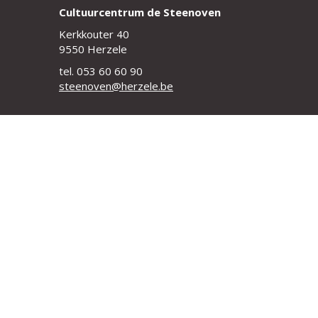
Cultuurcentrum de Steenoven
Kerkkouter 40
9550 Herzele
tel. 053 60 60 90
steenoven@herzele.be