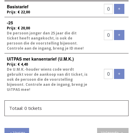
Aantal
Basistarief
tickets
Voeg t
+
Prijs: € 22,00
-25
Prijs: € 20,00
De persoon jonger dan 25 jaar die dit
Voeg t
+
ticket heeft aangekocht, is ook de
persoon die de voorstelling bijwoont.
Controle aan de ingang, breng je ID mee!
UiTPAS met kansentarief (U.M.K.)
Prijs: € 4,40
De U.M.K.-houder wiens code wordt
Voeg t
+
gebruikt voor de aankoop van dit ticket, is
ook de persoon die de voorstelling
bijwoont. Controle aan de ingang, breng je
UiTPAS mee!
Totaal: 0 tickets
Vorige
Volgende