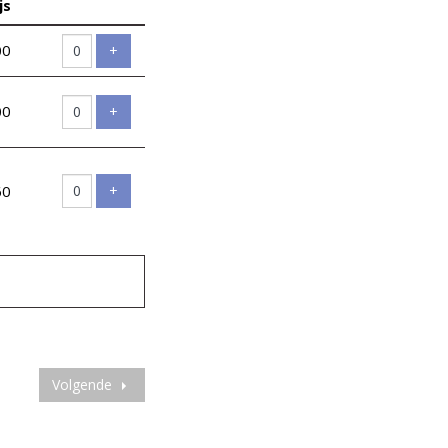
js
Aantal
tickets
00
Voeg ticket toe
+
00
Voeg ticket toe
+
Voeg ticket toe
60
+
Volgende