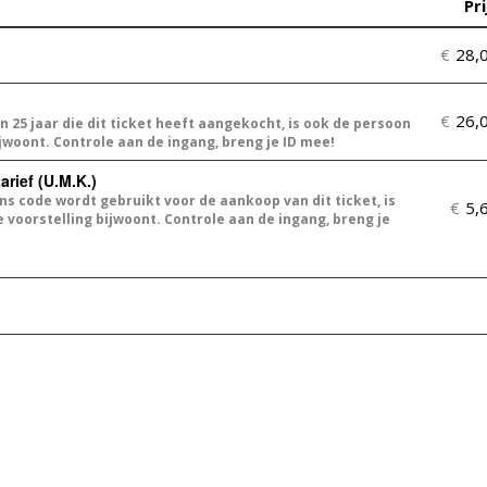
Pri
€
28,
€
26,
 25 jaar die dit ticket heeft aangekocht, is ook de persoon
ijwoont. Controle aan de ingang, breng je ID mee!
rief (U.M.K.)
s code wordt gebruikt voor de aankoop van dit ticket, is
€
5,
 voorstelling bijwoont. Controle aan de ingang, breng je