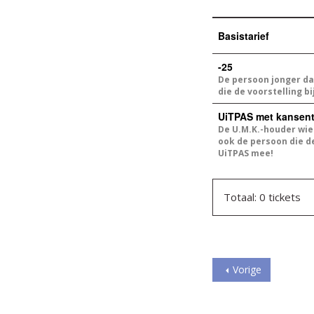
Basistarief
-25
De persoon jonger dan
die de voorstelling b
UiTPAS met kansenta
De U.M.K.-houder wien
ook de persoon die de
UiTPAS mee!
Totaal: 0 tickets
Vorige