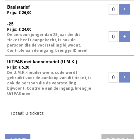
Aantal
Basistarief
tickets
Voeg t
+
Prijs: € 26,00
-25
Prijs: € 24,00
De persoon jonger dan 25 jaar die dit
Voeg t
+
ticket heeft aangekocht, is ook de
persoon die de voorstelling bijwoont.
Controle aan de ingang, breng je ID mee!
UiTPAS met kansentarief (U.M.K.)
Prijs: € 5,20
De U.M.K.-houder wiens code wordt
Voeg t
+
gebruikt voor de aankoop van dit ticket, is
ook de persoon die de voorstelling
bijwoont. Controle aan de ingang, breng je
UiTPAS mee!
Totaal: 0 tickets
Vorige
Volgende