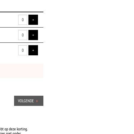
VOEG TICKET TOE
+
VOEG TICKET TOE
+
VOEG TICKET TOE
+
VOLGENDE
ebt op deze korting.
ier niet onder.