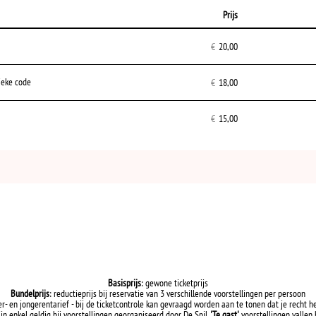
Prijs
Aantal
tickets
€
20,00
ieke code
€
18,00
€
15,00
Basisprijs
: gewone ticketprijs
Bundelprijs
: reductieprijs bij reservatie van 3 verschillende voorstellingen per persoon
er- en jongerentarief - bij de ticketcontrole kan gevraagd worden aan te tonen dat je recht h
ijn enkel geldig bij voorstellingen georganiseerd door De Spil.
'Te gast'
voorstellingen vallen h