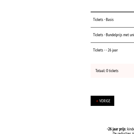
Tickets - Basis
Tickets - Bundelprijs met un
Tickets - - 26 jaar
Totaal: 0 tickets
VORIGE
-26 jaar prijs
: kind
De reducties z