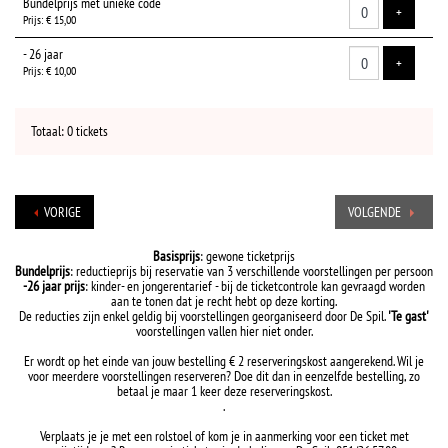
Bundelprijs met unieke code
VOEG TIC
+
Prijs: € 15,00
- 26 jaar
VOEG TIC
+
Prijs: € 10,00
Totaal: 0 tickets
VORIGE
VOLGENDE
Basisprijs
: gewone ticketprijs
Bundelprijs
: reductieprijs bij reservatie van 3 verschillende voorstellingen per persoon
-26 jaar prijs
: kinder- en jongerentarief - bij de ticketcontrole kan gevraagd worden
aan te tonen dat je recht hebt op deze korting.
De reducties zijn enkel geldig bij voorstellingen georganiseerd door De Spil.
'Te gast'
voorstellingen vallen hier niet onder.
Er wordt op het einde van jouw bestelling € 2 reserveringskost aangerekend. Wil je
voor meerdere voorstellingen reserveren? Doe dit dan in eenzelfde bestelling, zo
betaal je maar 1 keer deze reserveringskost.
.
Verplaats je je met een rolstoel of kom je in aanmerking voor een ticket met