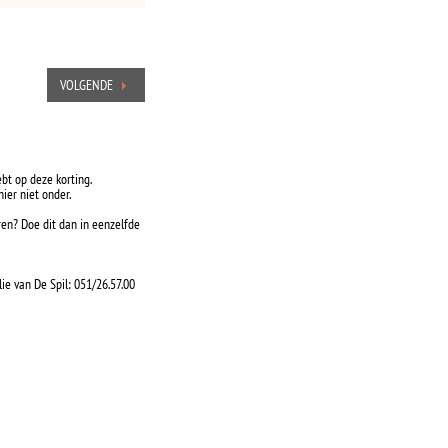
VOLGENDE
ebt op deze korting.
ier niet onder.
ren? Doe dit dan in eenzelfde
lie van De Spil: 051/26.57.00