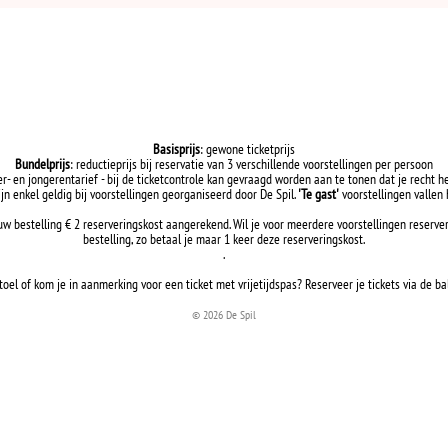
Basisprijs
: gewone ticketprijs
Bundelprijs
: reductieprijs bij reservatie van 3 verschillende voorstellingen per persoon
er- en jongerentarief - bij de ticketcontrole kan gevraagd worden aan te tonen dat je recht h
ijn enkel geldig bij voorstellingen georganiseerd door De Spil.
'Te gast'
voorstellingen vallen h
uw bestelling € 2 reserveringskost aangerekend. Wil je voor meerdere voorstellingen reserve
bestelling, zo betaal je maar 1 keer deze reserveringskost.
.
toel of kom je in aanmerking voor een ticket met vrijetijdspas? Reserveer je tickets via de ba
© 2026 De Spil