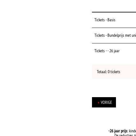
Tickets - Basis
Tickets - Bundelprijs met un
Tickets - - 26 jaar
Totaal: 0 tickets
VORIGE
-26 jaar prijs
: kind
De reducties z