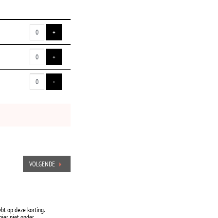
VOEG TICKET TOE
+
VOEG TICKET TOE
+
VOEG TICKET TOE
+
VOLGENDE
ebt op deze korting.
ier niet onder.