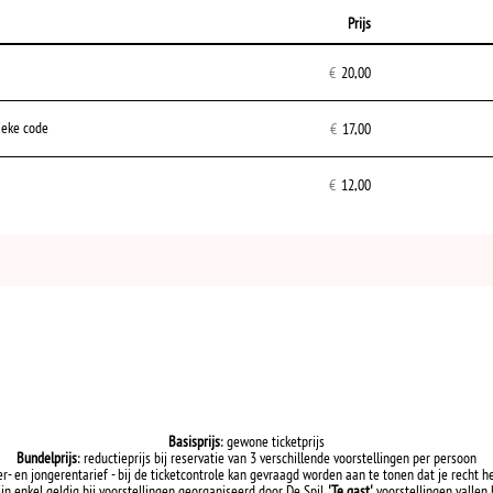
Prijs
Aantal
tickets
€
20,00
ieke code
€
17,00
€
12,00
Basisprijs
: gewone ticketprijs
Bundelprijs
: reductieprijs bij reservatie van 3 verschillende voorstellingen per persoon
er- en jongerentarief - bij de ticketcontrole kan gevraagd worden aan te tonen dat je recht h
ijn enkel geldig bij voorstellingen georganiseerd door De Spil.
'Te gast'
voorstellingen vallen h