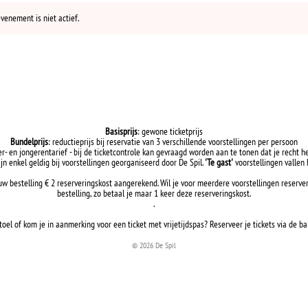
evenement is niet actief.
Basisprijs
: gewone ticketprijs
Bundelprijs
: reductieprijs bij reservatie van 3 verschillende voorstellingen per persoon
er- en jongerentarief - bij de ticketcontrole kan gevraagd worden aan te tonen dat je recht h
ijn enkel geldig bij voorstellingen georganiseerd door De Spil.
'Te gast'
voorstellingen vallen h
uw bestelling € 2 reserveringskost aangerekend. Wil je voor meerdere voorstellingen reserve
bestelling, zo betaal je maar 1 keer deze reserveringskost.
.
toel of kom je in aanmerking voor een ticket met vrijetijdspas? Reserveer je tickets via de ba
© 2026 De Spil