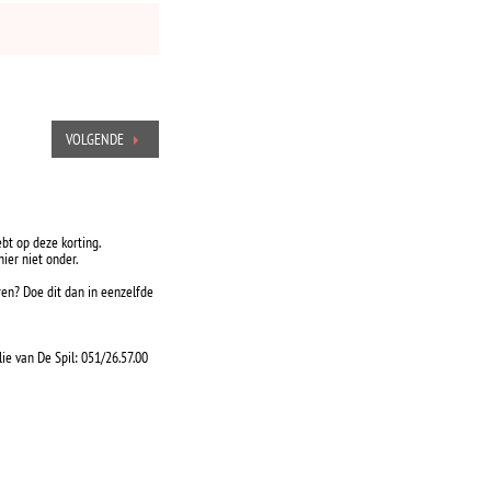
VOLGENDE
ebt op deze korting.
ier niet onder.
ren? Doe dit dan in eenzelfde
lie van De Spil: 051/26.57.00