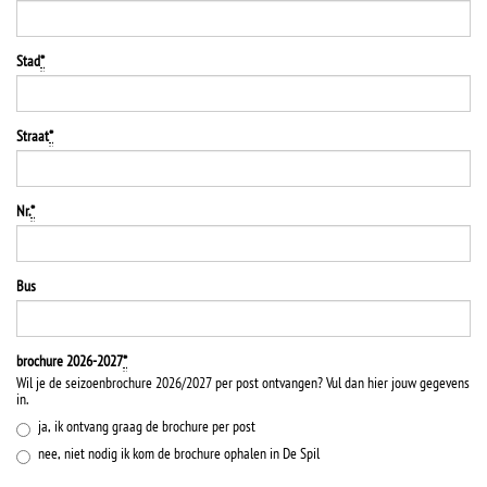
Stad
*
Straat
*
Nr.
*
Bus
Verdere
brochure 2026-2027
*
gegevens
Verplicht
Wil je de seizoenbrochure 2026/2027 per post ontvangen? Vul dan hier jouw gegevens
veld
in.
ja, ik ontvang graag de brochure per post
nee, niet nodig ik kom de brochure ophalen in De Spil