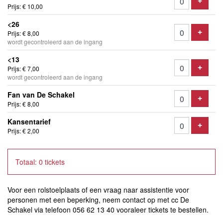
Voeg t
+
Prijs: € 10,00
<26
Voeg t
Prijs: € 8,00
+
wordt gecontroleerd aan de ingang
<13
Voeg t
Prijs: € 7,00
+
wordt gecontroleerd aan de ingang
Fan van De Schakel
Voeg t
+
Prijs: € 8,00
Kansentarief
Voeg t
+
Prijs: € 2,00
Totaal: 0 tickets
Voor een rolstoelplaats of een vraag naar assistentie voor
personen met een beperking, neem contact op met cc De
Schakel via telefoon 056 62 13 40 vooraleer tickets te bestellen.