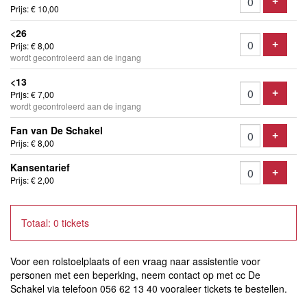
Voeg t
+
Prijs: € 10,00
<26
Voeg t
Prijs: € 8,00
+
wordt gecontroleerd aan de ingang
<13
Voeg t
Prijs: € 7,00
+
wordt gecontroleerd aan de ingang
Fan van De Schakel
Voeg t
+
Prijs: € 8,00
Kansentarief
Voeg t
+
Prijs: € 2,00
Totaal: 0 tickets
Voor een rolstoelplaats of een vraag naar assistentie voor
personen met een beperking, neem contact op met cc De
Schakel via telefoon 056 62 13 40 vooraleer tickets te bestellen.