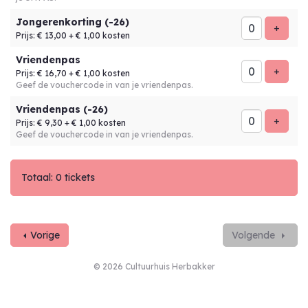
Jongerenkorting (-26)
Voeg t
+
Prijs: € 13,00
+ € 1,00 kosten
Vriendenpas
Voeg t
+
Prijs: € 16,70
+ € 1,00 kosten
Geef de vouchercode in van je vriendenpas.
Vriendenpas (-26)
Voeg t
+
Prijs: € 9,30
+ € 1,00 kosten
Geef de vouchercode in van je vriendenpas.
Totaal: 0 tickets
Vorige
Volgende
© 2026 Cultuurhuis Herbakker