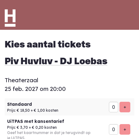
Kies aantal tickets
Piv Huvluv
- DJ Loebas
Theaterzaal
25 feb. 2027 om 20:00
Aantal
Standaard
tickets
Voeg t
+
Prijs: € 18,50
+ € 1,00 kosten
UiTPAS met kansentarief
Prijs: € 3,70
+ € 0,20 kosten
Voeg t
+
Geef het kaartnummer in dat je terugvindt op
je UiTPAS.