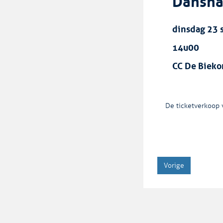
Dansna
dinsdag 23
14u00
CC De Bieko
De ticketverkoop v
Vorige