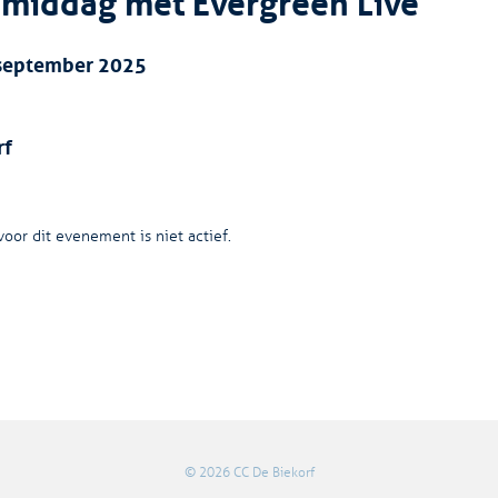
middag met Evergreen Live
 september 2025
rf
oor dit evenement is niet actief.
© 2026 CC De Biekorf