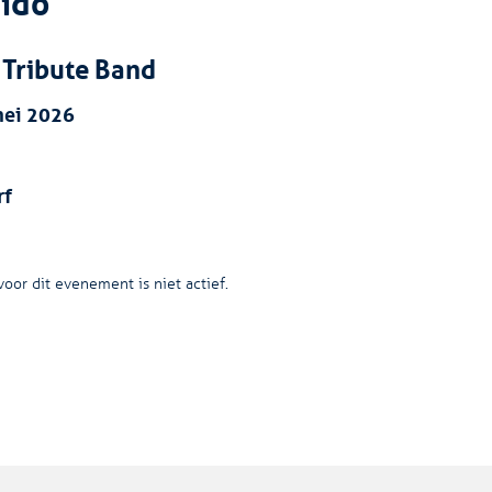
dido
 Tribute Band
mei 2026
rf
oor dit evenement is niet actief.