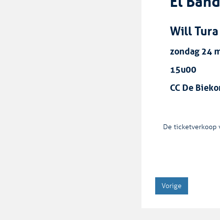
El Ban
Will Tura
zondag 24 
15u00
CC De Bieko
De ticketverkoop v
Vorige