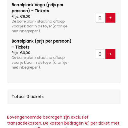
Borrelplank Vega (prijs per
persoon) - Tickets
Prijs: €9,00
Voeg tic
+
De borrelplank staat na afloop
voor je klaar in de foyer (drankje
niet inbegrepen).
Borrelplank (prijs per persoon)
- Tickets
Prijs: €9,00
Voeg tic
+
De borrelplank staat na afloop
voor je klaar in de foyer (drankje
niet inbegrepen).
Totaal: 0 tickets
Bovengenoemde bedragen zijn exclusief
transactiekosten. De kosten bedragen €1 per ticket met