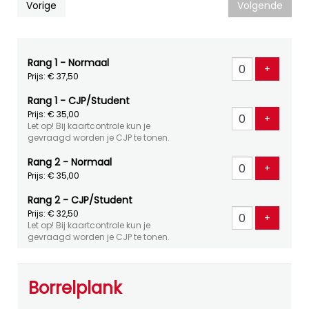
Vorige
Volgende
Rang 1 - Normaal
Voeg ti
+
Prijs: € 37,50
Rang 1 - CJP/Student
Prijs: € 35,00
Voeg ti
+
Let op! Bij kaartcontrole kun je
gevraagd worden je CJP te tonen.
Rang 2 - Normaal
Voeg ti
+
Prijs: € 35,00
Rang 2 - CJP/Student
Prijs: € 32,50
Voeg ti
+
Let op! Bij kaartcontrole kun je
gevraagd worden je CJP te tonen.
Borrelplank