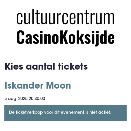
Kies aantal tickets
Iskander Moon
5 aug. 2025 20:30:00
De ticketverkoop voor dit evenement is niet actief.