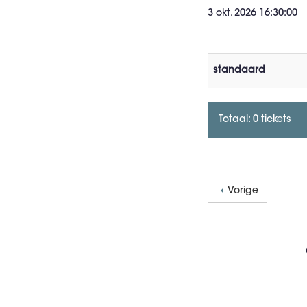
3 okt. 2026 16:30:00
standaard
Totaal: 0 tickets
Vorige