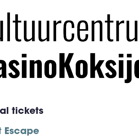
al tickets
t Escape