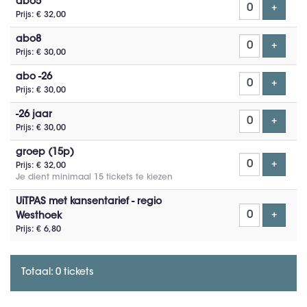
abo5
Voeg t
+
Prijs: € 32,00
abo8
Voeg t
+
Prijs: € 30,00
abo -26
Voeg t
+
Prijs: € 30,00
-26 jaar
Voeg t
+
Prijs: € 30,00
groep (15p)
Voeg t
+
Prijs: € 32,00
Je dient minimaal 15 tickets te kiezen
UiTPAS met kansentarief - regio
Voeg t
+
Westhoek
Prijs: € 6,80
Totaal: 0 tickets