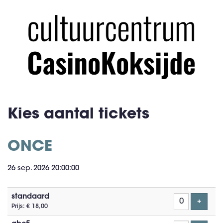
Kies aantal tickets
ONCE
26 sep. 2026 20:00:00
Aantal
standaard
tickets
Voeg t
+
Prijs: € 18,00