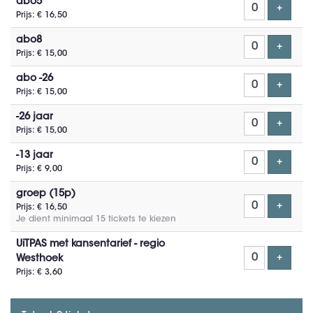
abo5
Voeg t
+
Prijs: € 16,50
abo8
Voeg t
+
Prijs: € 15,00
abo -26
Voeg t
+
Prijs: € 15,00
-26 jaar
Voeg t
+
Prijs: € 15,00
-13 jaar
Voeg t
+
Prijs: € 9,00
groep (15p)
Voeg t
+
Prijs: € 16,50
Je dient minimaal 15 tickets te kiezen
UiTPAS met kansentarief - regio
Voeg t
+
Westhoek
Prijs: € 3,60