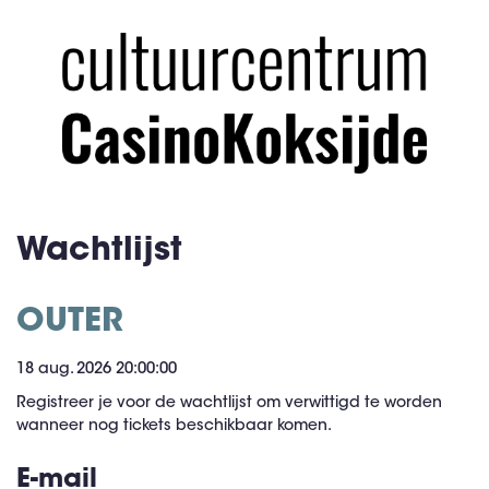
Wachtlijst
OUTER
18 aug. 2026 20:00:00
Registreer je voor de wachtlijst om verwittigd te worden
wanneer nog tickets beschikbaar komen.
E-mail