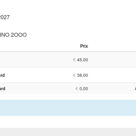
2027
SINO 2OOO
Prix
Nombre
de
€
45,00
billets
ard
€
38,00
ard
€
0,00