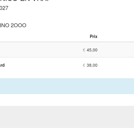
2027
SINO 2OOO
Prix
Nombre
de
€
45,00
billets
ard
€
38,00