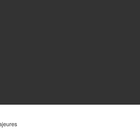
ajeures