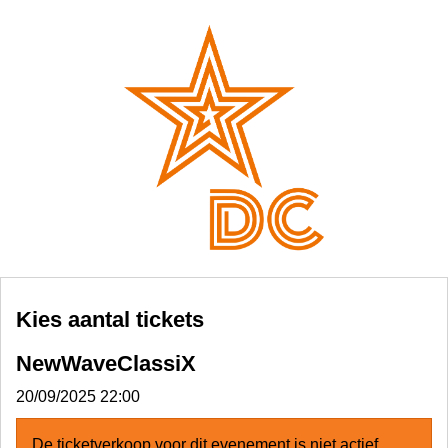
Kies aantal tickets
NewWaveClassiX
20/09/2025 22:00
De ticketverkoop voor dit evenement is niet actief.