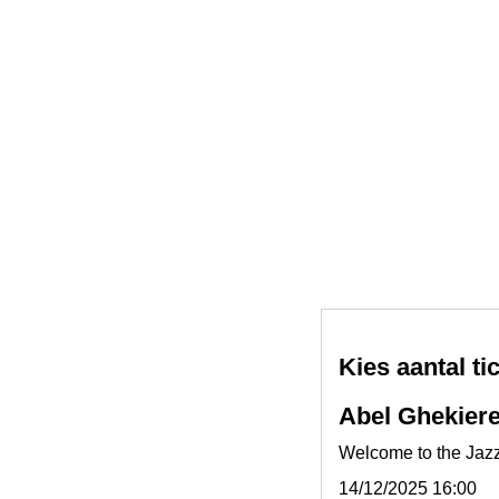
Kies aantal ti
Abel Ghekier
Welcome to the Jaz
14/12/2025 16:00