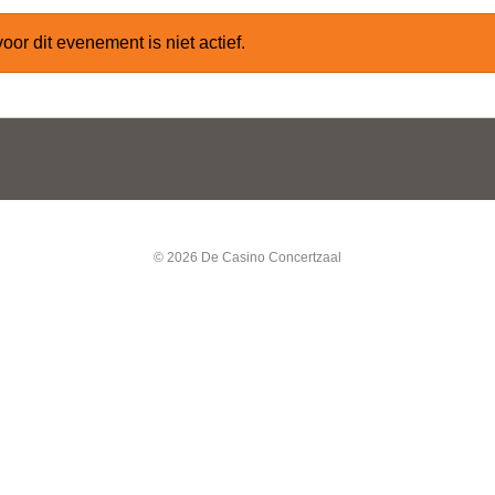
oor dit evenement is niet actief.
© 2026 De Casino Concertzaal