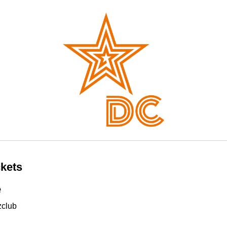
ckets
e
zclub