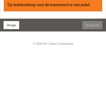
De ticketverkoop voor dit evenement is niet actief.
Vorige
Volgende
© 2026 De Casino Concertzaal