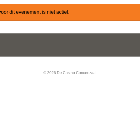
oor dit evenement is niet actief.
© 2026 De Casino Concertzaal