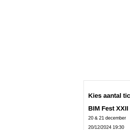
Kies aantal ti
BIM Fest XXII
20 & 21 december
20/12/2024 19:30