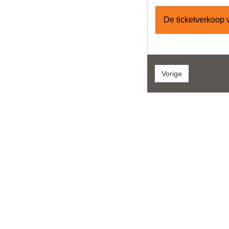
De ticketverkoop v
Vorige